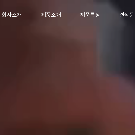
회사소개
제품소개
제품특징
견적문
인사말
판 유리
개발 제품
산업 유리
건축용 유리
품질 정책
자동차 유리
공급 네트워크
특수유리