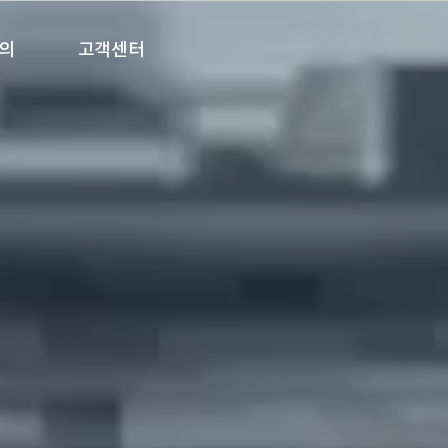
의
고객센터
 견적
1:1 문의
공지사항
오시는길