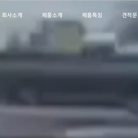
회사소개
제품소개
제품특징
견적문
인사말
판 유리
개발 제품
산업 유리
건축용 유리
품질 정책
자동차 유리
공급 네트워크
특수유리